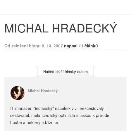
Respekt
Vy
MICHAL HRADECKÝ
Od založení blogu 8. 10. 2007
napsal 11 článků
Načíst další články autora
Michal Hradecký
IT manažer, "indiánský" náčelník v.v., nezcestovalý
cestovatel, melancholický optimista s láskou k přírodě,
hudbě a některým bližním.