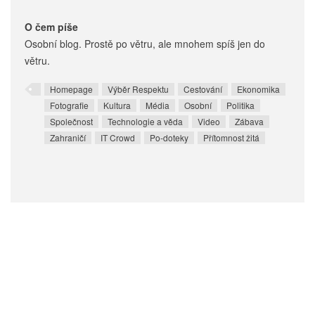
O čem píše
Osobní blog. Prostě po větru, ale mnohem spíš jen do
větru.
Homepage
Výběr Respektu
Cestování
Ekonomika
Fotografie
Kultura
Média
Osobní
Politika
Společnost
Technologie a věda
Video
Zábava
Zahraničí
IT Crowd
Po-doteky
Přítomnost žitá