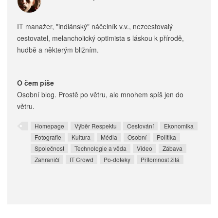
IT manažer, "indiánský" náčelník v.v., nezcestovalý
cestovatel, melancholický optimista s láskou k přírodě,
hudbě a některým bližním.
O čem píše
Osobní blog. Prostě po větru, ale mnohem spíš jen do
větru.
Homepage
Výběr Respektu
Cestování
Ekonomika
Fotografie
Kultura
Média
Osobní
Politika
Společnost
Technologie a věda
Video
Zábava
Zahraničí
IT Crowd
Po-doteky
Přítomnost žitá