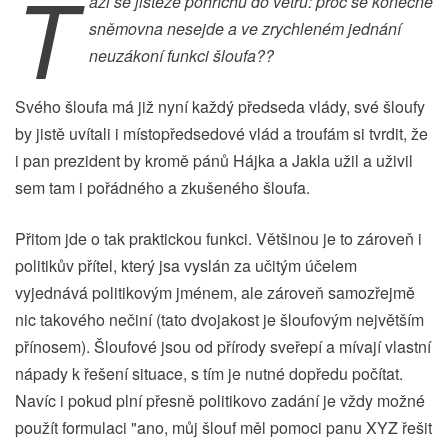
T
áži se jistěže pohříchu do větru: proč se konečně
sněmovna nesejde a ve zrychleném jednání
neuzákoní funkci šloufa??
Svého šloufa má již nyní každý předseda vlády, své šloufy
by jistě uvítali i místopředsedové vlád a troufám si tvrdit, že
i pan prezident by kromě pánů Hájka a Jakla užil a uživil
sem tam i pořádného a zkušeného šloufa.
Přitom jde o tak praktickou funkci. Většinou je to zároveň i
politikův přítel, který jsa vyslán za učitým účelem
vyjednává politikovým jménem, ale zároveň samozřejmě
nic takového nečiní (tato dvojakost je šloufovým největším
přínosem). Šloufové jsou od přírody sveřepí a mívají vlastní
nápady k řešení situace, s tím je nutné dopředu počítat.
Navíc i pokud plní přesně politikovo zadání je vždy možné
použít formulaci "ano, můj šlouf měl pomoci panu XYZ řešit