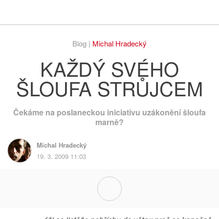
Respekt
Vy
Blog |
Michal Hradecký
KAŽDÝ SVÉHO
ŠLOUFA STRŮJCEM
Čekáme na poslaneckou iniciativu uzákonění šloufa
marně?
Michal Hradecký
19. 3. 2009 11:03